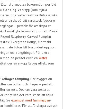
 låter dig anpassa bakgrunden perfekt
da
blending-verktyg
(som mjuka
eciellt de vattenreaktiva Distress Inks
elser direkt på ditt cardstock (tjockare
ergångar – perfekt för att skapa en
k, drömsk yta bakom ett porträtt. Prova
 Picked Raspberry, Carved Pumpkin,
ner (t.ex. Evergreen Bough, Mermaid
sar naturfoton. Ett bra underlägg, som
ningen och rengöringen. För extra
ytan med en pensel eller en
Water
vilket ger en snygg fläckig effekt som
r
kollagestämpling
. Här bygger du
ller om buller och i lager – perfekt
ller en resa. Det kan vara texturer,
för rörigt kan det vara smart att hålla
blått. Se
exempel med Gummiapan-
kan kombineras. För att få skarpa avtryck