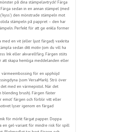
 mönster på dina stämpelavtryck! Färga
g. Färga sedan in en annan stämpel (med
 (’kyss’) den mönstrade stämpeln mot
solida stämpeln på pappret – den har
stämpeln. Perfekt för att ge enkla former
a med en vit (eller ljust färgad) vaxkrita
Stämpla sedan ditt motiv (om du vill ha
s Ink eller akvarellfärg. Färgen stöts
för att skapa hemliga meddelanden eller
r värmeembossing för en upphöjd
bossingdyna (som VersaMark). Strö över
t det med en värmepistol. När det
n blending brush). Färgen fäster
 emot’ färgen och förblir vitt eller
motivet lyser igenom en färgad
nik för mörkt färgat papper. Doppa
 en gel-variant för mindre risk för spill
ret. Blekmedlet tar bort färgen och