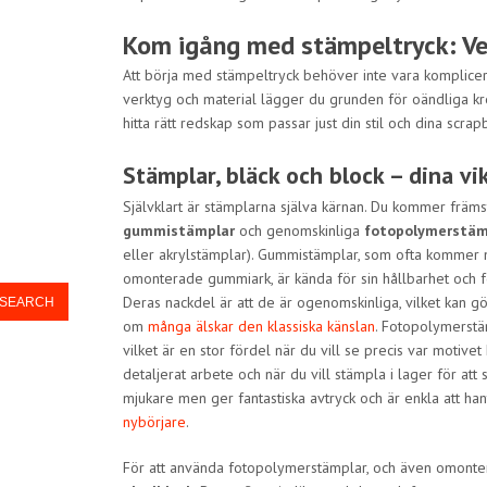
Kom igång med stämpeltryck: Ve
Att börja med stämpeltryck behöver inte vara komplicer
verktyg och material lägger du grunden för oändliga kre
hitta rätt redskap som passar just din stil och dina scra
Stämplar, bläck och block – dina vi
Självklart är stämplarna själva kärnan. Du kommer främst
gummistämplar
och genomskinliga
fotopolymerstäm
eller akrylstämplar). Gummistämplar, som ofta kommer 
omonterade gummiark, är kända för sin hållbarhet och fö
Deras nackdel är att de är ogenomskinliga, vilket kan gö
om
många älskar den klassiska känslan
. Fotopolymerstä
vilket är en stor fördel när du vill se precis var motive
detaljerat arbete och när du vill stämpla i lager för att
mjukare men ger fantastiska avtryck och är enkla att han
nybörjare
.
För att använda fotopolymerstämplar, och även omont