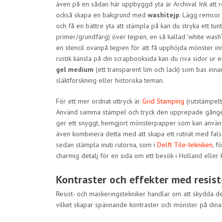
även på en sådan här uppbyggd yta är Archival Ink att 
också skapa en bakgrund med
washitejp
. Lägg remsor 
och få en bättre yta att stämpla på kan du stryka ett tunt
primer/grundfärg) över tejpen, en så kallad ’white was
en stencil ovanpå tejpen för att få upphöjda mönster inn
rustik känsla på din scrapbooksida kan du riva sidor 
gel medium
(ett transparent lim och lack) som bas inn
släktforskning eller historiska teman.
För ett mer ordnat uttryck är
Grid Stamping
(rutstämpelt
Använd samma stämpel och tryck den upprepade gånger i
ger ett snyggt, hemgjort mönsterpapper som kan använd
även kombinera detta med att skapa ett rutnät med fals
sedan stämpla inuti rutorna, som i
Delft Tile-tekniken
, f
charmig detalj för en sida om ett besök i Holland eller 
Kontraster och effekter med resist
Resist- och maskeringstekniker handlar om att skydda dela
vilket skapar spännande kontraster och mönster på dina