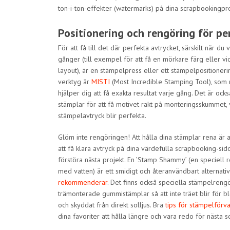
ton-i-ton-effekter (watermarks) på dina scrapbookingpro
Positionering och rengöring för pe
För att få till det där perfekta avtrycket, särskilt när du
gånger (till exempel för att få en mörkare färg eller v
layout), är en stämpelpress eller ett stämpelpositioneri
verktyg är
MISTI
(Most Incredible Stamping Tool), som
hjälper dig att få exakta resultat varje gång. Det är oc
stämplar för att få motivet rakt på monteringsskummet, vi
stämpelavtryck blir perfekta.
Glöm inte rengöringen! Att hålla dina stämplar rena är 
att få klara avtryck på dina värdefulla scrapbooking-si
förstöra nästa projekt. En ’Stamp Shammy’ (en speciell
med vatten) är ett smidigt och återanvändbart alterna
rekommenderar
. Det finns också speciella stämpelrengö
trämonterade gummistämplar så att inte träet blir för bl
och skyddat från direkt solljus. Bra
tips för stämpelförva
dina favoriter att hålla längre och vara redo för nästa 