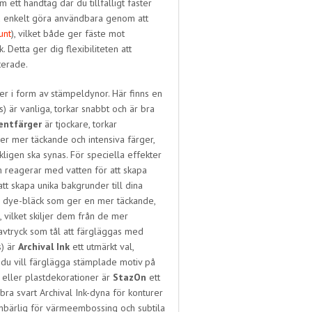
m ett handtag där du tillfälligt fäster
 enkelt göra användbara genom att
unt
), vilket både ger fäste mot
Detta ger dig flexibiliteten att
terade.
r i form av stämpeldynor. Här finns en
s) är vanliga, torkar snabbt och är bra
entfärger
är tjockare, torkar
r mer täckande och intensiva färger,
kligen ska synas. För speciella effekter
 reagerar med vatten för att skapa
att skapa unika bakgrunder till dina
h dye-bläck som ger en mer täckande,
, vilket skiljer dem från de mer
 avtryck som tål att färgläggas med
s) är
Archival Ink
ett utmärkt val,
 du vill färglägga stämplade motiv på
 eller plastdekorationer är
StazOn
ett
n bra svart Archival Ink-dyna för konturer
mbärlig för värmeembossing och subtila