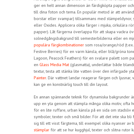
ger en helt annan dimension än färdigköpta papper och
till dina foton och tema. En populär metod är att använ
borstar eller svampar) tillsammans med stämpeldynor, sp
eller Oxides. Applicera olika färger i mjuka, cirkulära rör
papper). Låt färgerna överlappa för att skapa vackra öv
solnedgångsbakgrund till semesterbilderna eller en mju
populära färgkombinationer
som rosa/orange/röd (t.ex.
Festive Berries) för en varm känsla, eller blå/gröna to
Lagoon, Peacock Feathers) för en svalare palett som pas
en
Glass Media Mat
(glasmatta), underlättar både bland
textur, testa att stänka lite vatten över den infärgade 
Painter
. Där vattnet landar reagerar färgen och ljusnar, 
kan ge en konstnärlig touch till din layout.
En annan spännande teknik för dynamiska bakgrunder ä
upp en yta genom att stämpla många olika motiv, ofta hu
för en lite ruffare, urban känsla på en sida om stadsliv e
symboler, texter och små bilder. För att det inte ska bli 
sig till ett visst färgtema, till exempel olika nyanser av 
stämplar
för att se hur kugghjul, texter och slitna rutor 