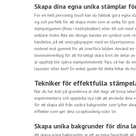
Skapa dina egna unika stämplar fö
För en helt personlig touch kan du faktiskt göra egna stä
sig och perfekt för att skapa motiv som är unika för ju
stämpelgummi (finns i hobbybutiker) eller till och med 
enklare motiv. Rita din design, kanske en symbol som re
händelse, på ett smörgåspapper med en blyertspenna.
motivet mot gummit för att överföra bilden. Använd en 
linoleumverktyg för att försiktigt skära bort de delar a
är upphöjt blir själva stämpelmotivet). Vips, så har du e
layouter eller kort! En enkel guide till detta hittar du h
Tekniker för effektfulla stämpel
När du har koll på grunderna är det dags att börja leka
experimentera och upptäcka nya sätt att använda dina ve
för att skapa allt från vackra bakgrunder som lyfter din
effekter som ger dina scrapbooking-sidor liv.
Skapa unika bakgrunder för dina l
Att skapa egna bakgrunder är ett av mina favoritsätt at