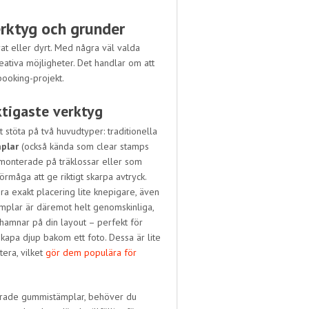
rktyg och grunder
at eller dyrt. Med några väl valda
ativa möjligheter. Det handlar om att
pbooking-projekt.
ktigaste verktyg
 stöta på två huvudtyper: traditionella
plar
(också kända som clear stamps
monterade på träklossar eller som
rmåga att ge riktigt skarpa avtryck.
ra exakt placering lite knepigare, även
mplar är däremot helt genomskinliga,
t hamnar på din layout – perfekt för
 skapa djup bakom ett foto. Dessa är lite
tera, vilket
gör dem populära för
erade gummistämplar, behöver du