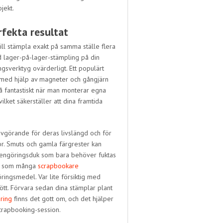
jekt.
rfekta resultat
 vill stämpla exakt på samma ställe flera
id lager-på-lager-stämpling på din
ngsverktyg ovärderligt. Ett populärt
 med hjälp av magneter och gångjärn
kså fantastiskt när man monterar egna
lket säkerställer att dina framtida
avgörande för deras livslängd och för
dor. Smuts och gamla färgrester kan
 rengöringsduk som bara behöver fuktas
tiv som många
scrapbookare
ringsmedel. Var lite försiktig med
ött. Förvara sedan dina stämplar plant
ring
finns det gott om, och det hjälper
scrapbooking-session.