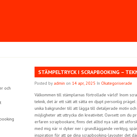
STÄMPELTRYCK I SCRAPBOOKING – TEKN
Posted by
admin
on
14 apr, 2025
In
Okategoriserade
er och
Välkommen till stämplarnas förtrollade värld! Inom scr
teknik, det är ett sätt att sätta en djupt personlig präge
t
unika bakgrunder till att lägga till detaljerade motiv oc
möjligheter att uttrycka din kreativitet. Oavsett om du pr
pbooking
erfaren scrapbookare, finns det alltid nya sätt att utforsk
med mig när vi dyker ner i grundläggande verktyg, spä
inspiration för att ge dina scrapbooking-layouter det där 