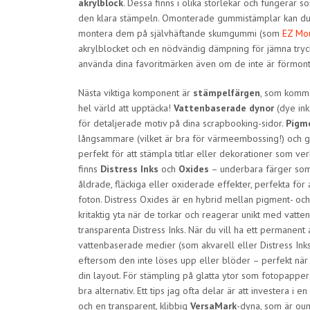
akrylblock
. Dessa finns i olika storlekar och fungerar so
den klara stämpeln. Omonterade gummistämplar kan du
montera dem på självhäftande skumgummi (som
EZ Mo
akrylblocket och en nödvändig dämpning för jämna tryck. 
använda dina favoritmärken även om de inte är förmon
Nästa viktiga komponent är
stämpelfärgen
, som komme
hel värld att upptäcka!
Vattenbaserade dynor
(dye ink
för detaljerade motiv på dina scrapbooking-sidor.
Pigm
långsammare (vilket är bra för värmeembossing!) och ge
perfekt för att stämpla titlar eller dekorationer som ver
finns
Distress Inks
och
Oxides
– underbara färger som
åldrade, fläckiga eller oxiderade effekter, perfekta för 
foton. Distress Oxides är en hybrid mellan pigment- oc
kritaktig yta när de torkar och reagerar unikt med vatten
transparenta Distress Inks. När du vill ha ett permanent
vattenbaserade medier (som akvarell eller Distress Ink
eftersom den inte löses upp eller blöder – perfekt när
din layout. För stämpling på glatta ytor som fotopapper
bra alternativ. Ett tips jag ofta delar är att investera i e
och en transparent, klibbig
VersaMark
-dyna, som är ou