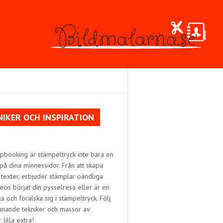
IKER OCH INSPIRATION
apbooking är stämpeltryck inte bara en
l på dina minnessidor. Från att skapa
h texter, erbjuder stämplar oändliga
ecis börjat din pysselresa eller är en
a och förälska sig i stämpeltryck. Följ
nnande tekniker och massor av
lilla extra!