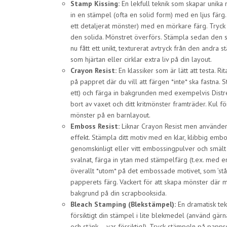
Stamp Kissing:
En lekfull teknik som skapar unika
in en stämpel (ofta en solid form) med en ljus fär
ett detaljerat mönster) med en mörkare färg. Tryck
den solida. Mönstret överförs. Stämpla sedan den 
nu fått ett unikt, texturerat avtryck från den andra 
som hjärtan eller cirklar extra liv på din layout.
Crayon Resist:
En klassiker som är lätt att testa. Rit
på pappret där du vill att färgen *inte* ska fastna. 
ett) och färga in bakgrunden med exempelvis Distres
bort av vaxet och ditt kritmönster framträder. Kul 
mönster på en barnlayout.
Emboss Resist:
Liknar Crayon Resist men använde
effekt. Stämpla ditt motiv med en klar, klibbig em
genomskinligt eller vitt embossingpulver och smäl
svalnat, färga in ytan med stämpelfärg (t.ex. med e
överallt *utom* på det embossade motivet, som ’står
papperets färg. Vackert för att skapa mönster där 
bakgrund på din scrapbooksida.
Bleach Stamping (Blekstämpel):
En dramatisk tek
försiktigt din stämpel i lite blekmedel (använd gärna
och stänk – var försiktig!). Tryck stämpeln på papp