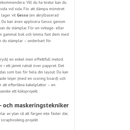
rekommendera. Vill du ha textur kan du
sida vid sida. För att dämpa mönstret
 lager vit
Gesso
(en akrylbaserad
h’. Du kan även applicera Gesso genom
an du stämplar. För en vintage- eller
ur en gammal bok och limma fast dem med
an du stämplar – underbart för
ryck) en enkel men effektfull metod.
 ett jämnt rutnät över pappret. Det
as som bas för hela din layout. Du kan
ade linjer (med en scoring board) och
ör att efterlikna kakelplattor – en
kanske ett köksprojekt.
- och maskeringstekniker
r av ytan så att färgen inte fäster där,
 scrapbooking-projekt.