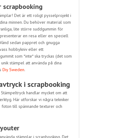
r scrapbooking
mplar! Det är ett roligt pysselprojekt i
st dina minnen. Du behöver material som
vanliga, lite större suddgummin för
presenterar en resa eller en speciell
 Vänd sedan pappret och gnugga
vass hobbykniv eller ett
v gummit som *inte* ska tryckas (det som
n unik stämpel att använda på dina
os
Diy Sweden
.
avtryck i scrapbooking
! Stämpeltryck handlar mycket om att
rktyg. Här utforskar vi några tekniker
a foton till spännande texturer och
ayouter
t använda stämplar i scrapbooking. Det