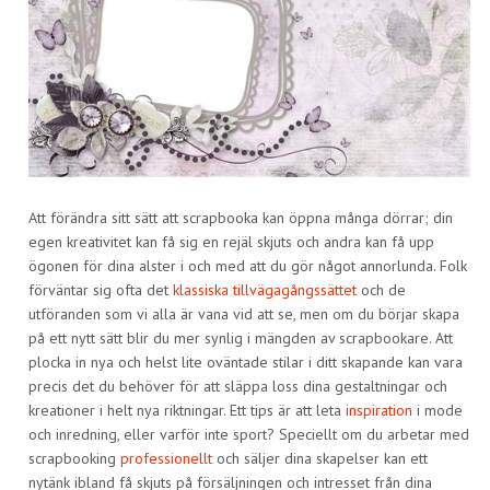
Att förändra sitt sätt att scrapbooka kan öppna många dörrar; din
egen kreativitet kan få sig en rejäl skjuts och andra kan få upp
ögonen för dina alster i och med att du gör något annorlunda. Folk
förväntar sig ofta det
klassiska tillvägagångssättet
och de
utföranden som vi alla är vana vid att se, men om du börjar skapa
på ett nytt sätt blir du mer synlig i mängden av scrapbookare. Att
plocka in nya och helst lite oväntade stilar i ditt skapande kan vara
precis det du behöver för att släppa loss dina gestaltningar och
kreationer i helt nya riktningar. Ett tips är att leta
inspiration
i mode
och inredning, eller varför inte sport? Speciellt om du arbetar med
scrapbooking
professionellt
och säljer dina skapelser kan ett
nytänk ibland få skjuts på försäljningen och intresset från dina