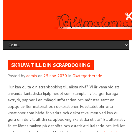
SKRUVA TILL DIN SCRAPBOOKING
Posted by
admin
on
25 nov, 2020
In
Okategoriserade
Hur kan du ta din scrapbooking till nästa nivå? Vi är vana vid att
använda fantastiska hjälpmedel som stämplar, vilka ger härliga
avtryck, papper i en mängd utföranden och mönster samt en
uppsjö av fler material och dekorationer. Resultatet blir ofta
kreationer som både är vackra och dekorativa, men vad kan du
göra om du vill att din scrapbooking ska sticka ut lite? Ett alternativ
är att lämna tanken på det söta och estetiskt tilltalande och istället