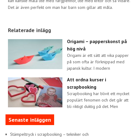
kan kanske måla lite med färgpennor, lite med kritor och så vidare.
Det är även perfekt om man har barn som gillar att måla.
Relaterade inlägg
Origami – papperskonst på
hög nivå
Origami är ett sätt att vika papper
på som ofta är förknippad med
japansk kultur. I modern
Att ordna kurser i
scrapbooking
Scrapbooking har blivit ett mycket
populärt fenomen och det går att
bli riktigt duktig på det. Men
Senaste inläggen
Stämpeltryck i scrapbooking – tekniker och