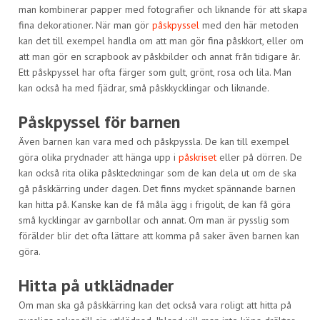
man kombinerar papper med fotografier och liknande för att skapa
fina dekorationer. När man gör
påskpyssel
med den här metoden
kan det till exempel handla om att man gör fina påskkort, eller om
att man gör en scrapbook av påskbilder och annat från tidigare år.
Ett påskpyssel har ofta färger som gult, grönt, rosa och lila. Man
kan också ha med fjädrar, små påskkycklingar och liknande.
Påskpyssel för barnen
Även barnen kan vara med och påskpyssla. De kan till exempel
göra olika prydnader att hänga upp i
påskriset
eller på dörren. De
kan också rita olika påskteckningar som de kan dela ut om de ska
gå påskkärring under dagen. Det finns mycket spännande barnen
kan hitta på. Kanske kan de få måla ägg i frigolit, de kan få göra
små kycklingar av garnbollar och annat. Om man är pysslig som
förälder blir det ofta lättare att komma på saker även barnen kan
göra.
Hitta på utklädnader
Om man ska gå påskkärring kan det också vara roligt att hitta på