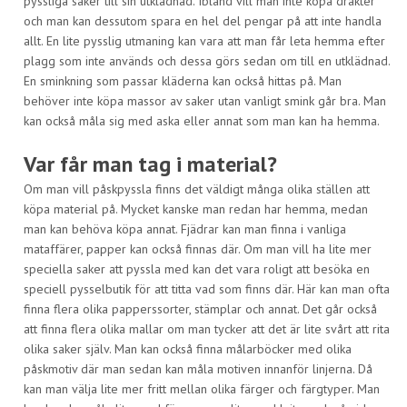
pyssliga saker till sin utklädnad. Ibland vill man inte köpa dräkter
och man kan dessutom spara en hel del pengar på att inte handla
allt. En lite pysslig utmaning kan vara att man får leta hemma efter
plagg som inte används och dessa görs sedan om till en utklädnad.
En sminkning som passar kläderna kan också hittas på. Man
behöver inte köpa massor av saker utan vanligt smink går bra. Man
kan också måla sig med aska eller annat som man kan ha hemma.
Var får man tag i material?
Om man vill påskpyssla finns det väldigt många olika ställen att
köpa material på. Mycket kanske man redan har hemma, medan
man kan behöva köpa annat. Fjädrar kan man finna i vanliga
mataffärer, papper kan också finnas där. Om man vill ha lite mer
speciella saker att pyssla med kan det vara roligt att besöka en
speciell pysselbutik för att titta vad som finns där. Här kan man ofta
finna flera olika papperssorter, stämplar och annat. Det går också
att finna flera olika mallar om man tycker att det är lite svårt att rita
olika saker själv. Man kan också finna målarböcker med olika
påskmotiv där man sedan kan måla motiven innanför linjerna. Då
kan man välja lite mer fritt mellan olika färger och färgtyper. Man