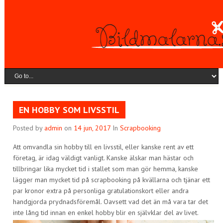
EN HOBBY SOM LIVSSTIL
Posted by
admin
on
14 jun, 2017
In
Scrapbooking
Att omvandla sin hobby till en livsstil, eller kanske rent av ett
företag, är idag väldigt vanligt. Kanske älskar man hästar och
tillbringar lika mycket tid i stallet som man gör hemma, kanske
lägger man mycket tid på scrapbooking på kvällarna och tjänar ett
par kronor extra på personliga gratulationskort eller andra
handgjorda prydnadsföremål. Oavsett vad det än må vara tar det
inte lång tid innan en enkel hobby blir en självklar del av livet.